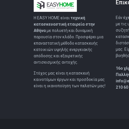
Επικ
Εάν έχ
Η EASY HOMΕ είναι
τεχνική
με τις
κατασκευαστική εταιρεία στην
συζητή
Αθήνα
με πολυετή και δυναμική
κατασκ
παρουσία στον κλάδο. Προσφέρει μια
διστάσ
επαναστατική μέθοδο κατασκευής
μας. Ε
κατοικιών υψηλής ενεργειακής
βοηθήσ
απόδοσης και εξαιρετικής
αντισεισμικής αντοχής.
16o χ
Στόχος μας είναι η κατασκευή
Παλλήν
καινοτόμων έργων και προσδοκία μας
info@
είναι η ικανοποίηση των πελατών μας!
210 60