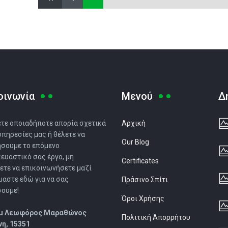
οινωνία
Μενού
Δ
ετε οποιαδήποτε απορία σχετικά
Αρχική
 υπηρεσίες μας ή θέλετε να
Our Blog
σουμε το επόμενο
ευαστικό σας έργο, μη
Certificates
ετε να επικοινωνήσετε μαζί
ίμαστε εδώ για να σας
Πράσινο Σπίτι
ουμε!
Όροι Χρήσης
λμ Λεωφόρος Μαραθώνος
Πολιτική Απορρήτου
η, 15351