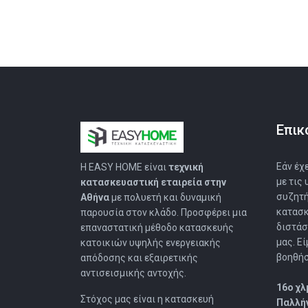
Επικ
Εάν έχ
Η EASY HOMΕ είναι
τεχνική
με τις
κατασκευαστική εταιρεία στην
συζητή
Αθήνα
με πολυετή και δυναμική
κατασκ
παρουσία στον κλάδο. Προσφέρει μια
διστάσ
επαναστατική μέθοδο κατασκευής
μας. Ε
κατοικιών υψηλής ενεργειακής
βοηθήσ
απόδοσης και εξαιρετικής
αντισεισμικής αντοχής.
16o χ
Στόχος μας είναι η κατασκευή
Παλλήν