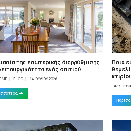
μασία της εσωτερικής διαρρύθμισης
Ποια ε
λειτουργικότητα ενός σπιτιού
θεμελί
κτιρίου
HOME
BLOG
14 ΙΟΥΛΊΟΥ 2026
EASY HOM
ισσότερα
Περισ