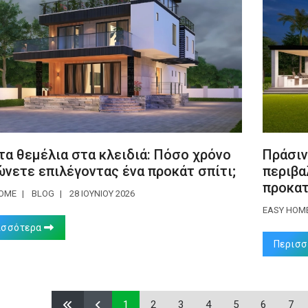
τα θεμέλια στα κλειδιά: Πόσο χρόνο
Πράσιν
ώνετε επιλέγοντας ένα προκάτ σπίτι;
περιβα
προκατ
HOME
BLOG
28 ΙΟΥΝΊΟΥ 2026
EASY HOM
ισσότερα
Περισ
1
2
3
4
5
6
7