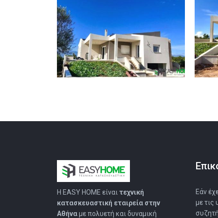
Επικ
Εάν έχ
Η EASY HOMΕ είναι
τεχνική
με τις
κατασκευαστική εταιρεία στην
συζητή
Αθήνα
με πολυετή και δυναμική