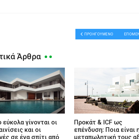
ΠΡΟΗΓΟΎΜΕΝΟ ΆΡΘΡΟ: 5 ΛΆΘΗ
ΕΠΌΜΕΝ
ΠΡΟΗΓΟΎΜΕΝΟ
ΕΠΌΜΕ
τικά Άρθρα
 εύκολα γίνονται οι
Προκάτ & ICF ως
αινίσεις και οι
επένδυση: Ποια είναι 
γές σε ένα σπίτι από
μεταπωλητική τους αξ