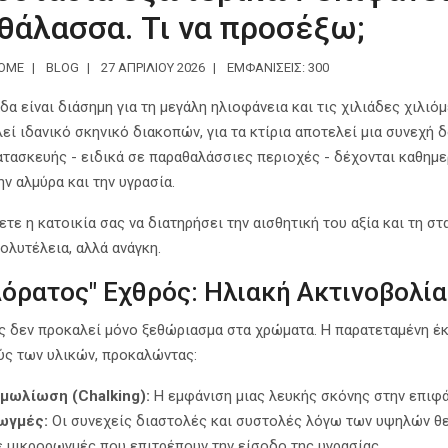
 θάλασσα. Τι να προσέξω;
HOME
BLOG
27 ΑΠΡΙΛΊΟΥ 2026
ΕΜΦΑΝΊΣΕΙΣ: 300
δα είναι διάσημη για τη μεγάλη ηλιοφάνεια και τις χιλιάδες χιλι
εί ιδανικό σκηνικό διακοπών, για τα κτίρια αποτελεί μια συνεχή 
ατασκευής - ειδικά σε παραθαλάσσιες περιοχές - δέχονται καθημ
την αλμύρα και την υγρασία.
ετε η κατοικία σας να διατηρήσει την αισθητική του αξία και τη σ
πολυτέλεια, αλλά ανάγκη.
Αόρατος" Εχθρός: Ηλιακή Ακτινοβολί
ς δεν προκαλεί μόνο ξεθώριασμα στα χρώματα. Η παρατεταμένη έκ
ς των υλικών, προκαλώντας:
ιμωλίωση (Chalking):
Η εμφάνιση μιας λευκής σκόνης στην επιφά
ωγμές:
Οι συνεχείς διαστολές και συστολές λόγω των υψηλών θ
ε μικρορωγμές που επιτρέπουν την είσοδο της υγρασίας.