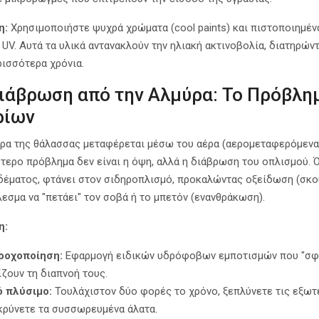
η:
Χρησιμοποιήστε ψυχρά χρώματα (cool paints) και πιστοποιημέ
 UV. Αυτά τα υλικά αντανακλούν την ηλιακή ακτινοβολία, διατηρών
ρισσότερα χρόνια.
ιάβρωση από την Αλμύρα: Το Πρόβλ
ρίων
ρα της θάλασσας μεταφέρεται μέσω του αέρα (αερομεταφερόμενα χ
τερο πρόβλημα δεν είναι η όψη, αλλά η διάβρωση του οπλισμού. 
έματος, φτάνει στον σιδηροπλισμό, προκαλώντας οξείδωση (σκουρ
εσμα να "πετάει" τον σοβά ή το μπετόν (ενανθράκωση).
η:
ροχοποίηση:
Εφαρμογή ειδικών υδρόφοβων εμποτισμών που "σφρ
ζουν τη διαπνοή τους.
 πλύσιμο:
Τουλάχιστον δύο φορές το χρόνο, ξεπλύνετε τις εξωτε
ρύνετε τα συσσωρευμένα άλατα.