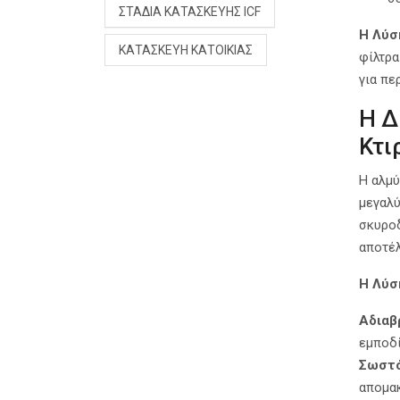
ΣΤΆΔΙΑ ΚΑΤΑΣΚΕΥΉΣ ICF
Η Λύσ
ΚΑΤΑΣΚΕΥΉ ΚΑΤΟΙΚΊΑΣ
φίλτρα
για πε
Η Δ
Κτι
Η αλμύ
μεγαλύ
σκυροδ
αποτέλ
Η Λύσ
Αδιαβ
εμποδί
Σωστό
απομακ