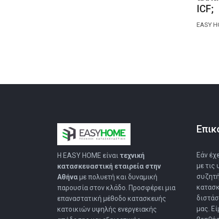
ICF;
EASY 
Επικ
Εάν έχ
Η EASY HOMΕ είναι
τεχνική
με τις
κατασκευαστική εταιρεία στην
συζητή
Αθήνα
με πολυετή και δυναμική
κατασκ
παρουσία στον κλάδο. Προσφέρει μια
διστάσ
επαναστατική μέθοδο κατασκευής
μας. Ε
κατοικιών υψηλής ενεργειακής