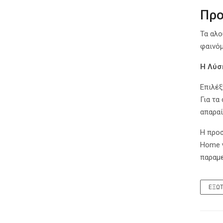
Προ
Τα αλο
φαινόμ
Η Λύσ
Επιλέξ
Για τα
απαραί
Η προσ
Home γ
παραμε
ΕΞΩΤ