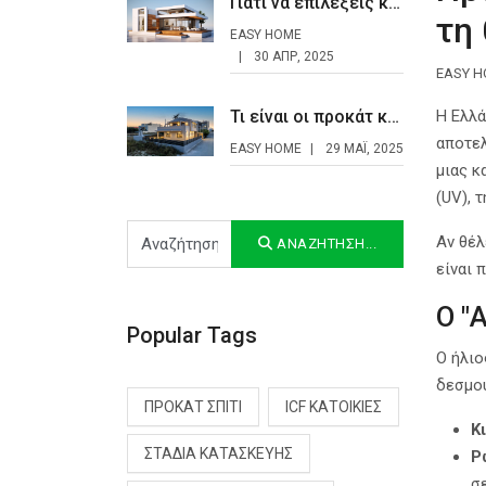
Γιατί να επιλέξεις κατασκευή προκατ σπιτιού
τη
EASY HOME
30 ΑΠΡ, 2025
EASY 
Τι είναι οι προκάτ κατοικίες και γιατί κερδίζουν έδαφος στην Ελλάδα;
Η Ελλά
αποτελ
EASY HOME
29 ΜΆΙ, 2025
μιας κ
(UV), 
Αναζήτηση...
Αν θέλ
ΑΝΑΖΉΤΗΣΗ...
είναι 
Ο "
Popular Tags
Ο ήλιο
δεσμού
ΠΡΟΚΆΤ ΣΠΊΤΙ
ICF ΚΑΤΟΙΚΊΕΣ
Κ
ΣΤΆΔΙΑ ΚΑΤΑΣΚΕΥΉΣ
Ρ
σ