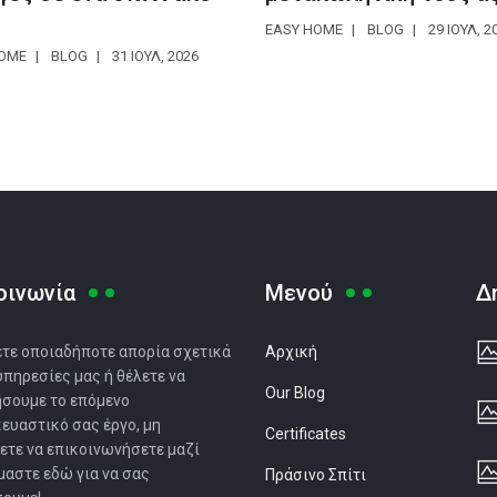
EASY HOME
BLOG
29 ΙΟΥΛ, 2
HOME
BLOG
31 ΙΟΥΛ, 2026
οινωνία
Μενού
Δ
ετε οποιαδήποτε απορία σχετικά
Αρχική
 υπηρεσίες μας ή θέλετε να
Our Blog
σουμε το επόμενο
ευαστικό σας έργο, μη
Certificates
ετε να επικοινωνήσετε μαζί
ίμαστε εδώ για να σας
Πράσινο Σπίτι