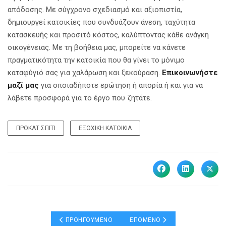
απόδοσης. Με σύγχρονο σχεδιασμό και αξιοπιστία,
δημιουργεί κατοικίες που συνδυάζουν άνεση, ταχύτητα
κατασκευής και προσιτό κόστος, καλύπτοντας κάθε ανάγκη
οικογένειας. Με τη βοήθεια μας, μπορείτε να κάνετε
πραγματικότητα την κατοικία που θα γίνει το μόνιμο
καταφύγιό σας για χαλάρωση και ξεκούραση.
Επικοινωνήστε
μαζί μας
για οποιαδήποτε ερώτηση ή απορία ή και για να
λάβετε προσφορά για το έργο που ζητάτε.
ΠΡΟΚΆΤ ΣΠΊΤΙ
ΕΞΟΧΙΚΉ ΚΑΤΟΙΚΊΑ
ΠΡΟΗΓΟΎΜΕΝΟ ΆΡΘΡΟ: ICF ΚΑΙ ΑΝΤΙΣΕΙΣΜΙΚΉ ΠΡΟΣΤΑΣ
ΕΠΌΜΕΝΟ ΆΡΘΡΟ: ΠΏΣ ΝΑ ΕΠΙΛ
ΠΡΟΗΓΟΎΜΕΝΟ
ΕΠΌΜΕΝΟ